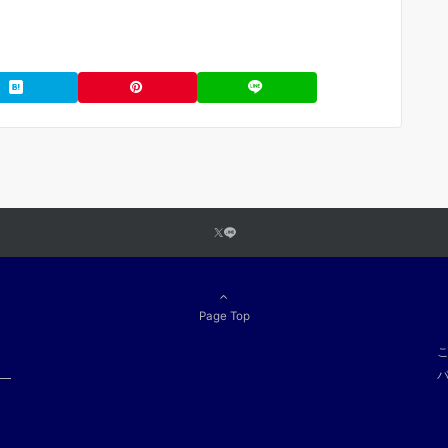
Page Top
こ