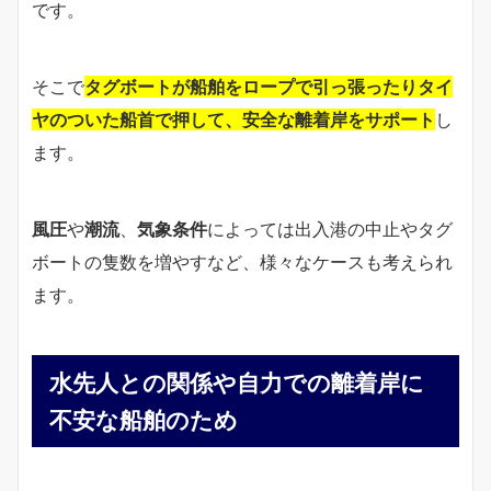
です。
そこで
タグボートが船舶をロープで引っ張ったりタイ
ヤのついた船首で押して、安全な離着岸をサポート
し
ます。
風圧
や
潮流
、
気象条件
によっては出入港の中止やタグ
ボートの隻数を増やすなど、様々なケースも考えられ
ます。
水先人との関係や自力での離着岸に
不安な船舶のため