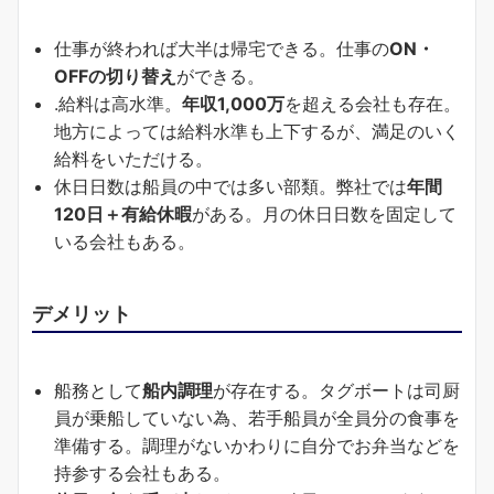
仕事が終われば大半は帰宅できる。仕事の
ON・
OFFの切り替え
ができる。
.給料は高水準。
年収1,000万
を超える会社も存在。
地方によっては給料水準も上下するが、満足のいく
給料をいただける。
休日日数は船員の中では多い部類。弊社では
年間
120日＋有給休暇
がある。月の休日日数を固定して
いる会社もある。
デメリット
船務として
船内調理
が存在する。タグボートは司厨
員が乗船していない為、若手船員が全員分の食事を
準備する。調理がないかわりに自分でお弁当などを
持参する会社もある。