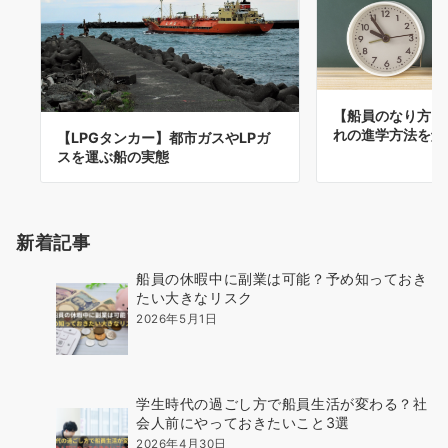
【船員のなり方】
れの進学方法を解
【LPGタンカー】都市ガスやLPガ
スを運ぶ船の実態
新着記事
船員の休暇中に副業は可能？予め知っておき
たい大きなリスク
2026年5月1日
学生時代の過ごし方で船員生活が変わる？社
会人前にやっておきたいこと3選
2026年4月30日