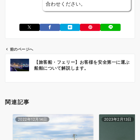
合わせください。
前のページへ
投
【旅客船・フェリー】お客様を安全第一に運ぶ
稿
船舶について解説します。
ナ
ビ
ゲ
ー
関連記事
シ
ョ
ン
2022年12月14日
2023年2月13日