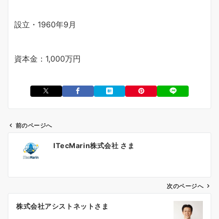
設立・​1960年9月
資本金：1,000万円
前のページへ
投
​ITecMarin株式会社 さま
稿
ナ
ビ
ゲ
次のページへ
ー
株式会社アシストネットさま
シ