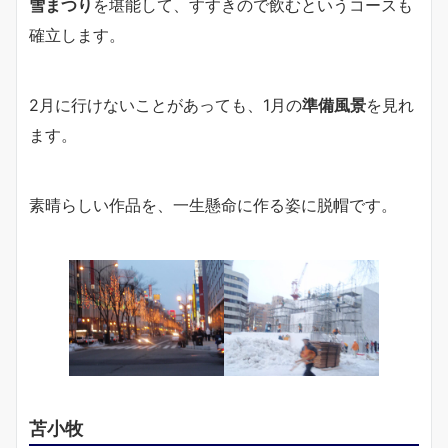
雪まつり
を堪能して、すすきので飲むというコースも
確立します。
2月に行けないことがあっても、1月の
準備風景
を見れ
ます。
素晴らしい作品を、一生懸命に作る姿に脱帽です。
苫小牧