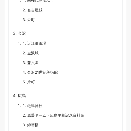
南極観測船ふじ
名古屋城
栄町
金沢
近江町市場
金沢城
兼六園
金沢21世紀美術館
片町
広島
厳島神社
原爆ドーム・広島平和記念資料館
錦帯橋