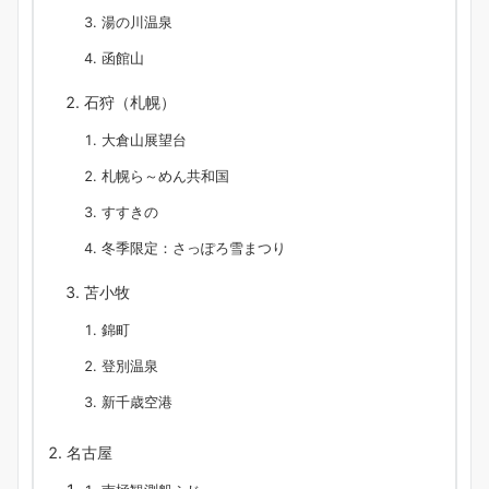
湯の川温泉
函館山
石狩（札幌）
大倉山展望台
札幌ら～めん共和国
すすきの
冬季限定：さっぽろ雪まつり
苫小牧
錦町
登別温泉
新千歳空港
名古屋