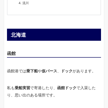
流川
北海道
函館
函館港では
乗下船
や
仮バース
、
ドック
があります。
私も
乗船実習
で寄港したり、
函館ドック
で入渠した
り、思い出のある場所です。