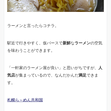
ラーメンと言ったらコチラ。
駅近で行きやすく、仮バースで
新鮮
な
ラーメン
の空気
を味わうことができます。
「一軒家のラーメン屋が良い」と思いがちですが、
人
気店
が集まっているので、なんだかんだ
満足
できま
す。
札幌ら～めん共和国