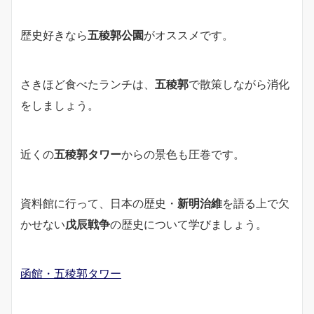
歴史好きなら
五稜郭公園
がオススメです。
さきほど食べたランチは、
五稜郭
で散策しながら消化
をしましょう。
近くの
五稜郭タワー
からの景色も圧巻です。
資料館に行って、日本の歴史・
新
明治維
を語る上で欠
かせない
戊辰戦争
の歴史について学びましょう。
函館・五稜郭タワー